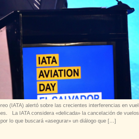
eo (IATA) alertó sobre las crecientes interferencias en vue
nes. La IATA considera «delicada» la cancelación de vuelos
 por lo que buscará «asegurar» un diálogo que […]