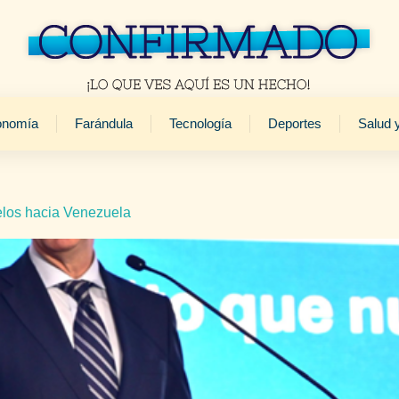
onomía
Farándula
Tecnología
Deportes
Salud 
elos hacia Venezuela