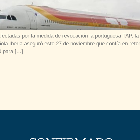
afectadas por la medida de revocación la portuguesa TAP, l
ñola Iberia aseguró este 27 de noviembre que confía en reto
d para […]