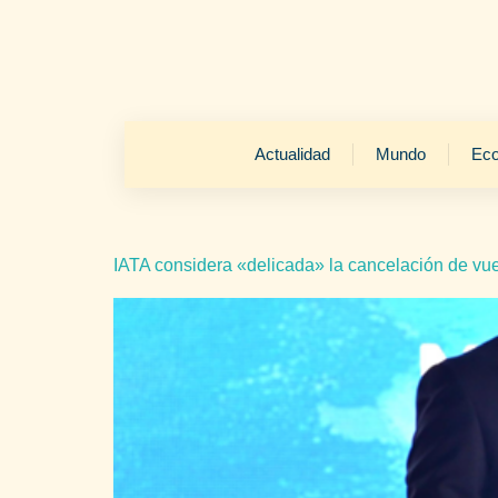
Actualidad
Mundo
Ec
IATA considera «delicada» la cancelación de vu