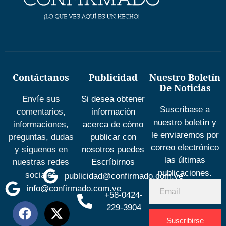
Contáctanos
Publicidad
Nuestro Boletín
De Noticias
Envíe sus
Si desea obtener
Suscríbase a
comentarios,
información
nuestro boletín y
informaciones,
acerca de cómo
le enviaremos por
preguntas, dudas
publicar con
correo electrónico
y síguenos en
nosotros puedes
las últimas
nuestras redes
Escríbirnos
publicaciones.
sociales
publicidad@confirmado.com.ve
info@confirmado.com.ve
+58-0424-
229-3904
Suscribirse