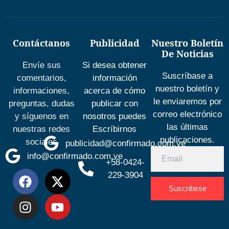
Contáctanos
Publicidad
Nuestro Boletín
De Noticias
Envíe sus
Si desea obtener
Suscríbase a
comentarios,
información
nuestro boletín y
informaciones,
acerca de cómo
le enviaremos por
preguntas, dudas
publicar con
correo electrónico
y síguenos en
nosotros puedes
las últimas
nuestras redes
Escríbirnos
publicaciones.
sociales
publicidad@confirmado.com.ve
info@confirmado.com.ve
+58-0424-
229-3904
Suscribirse
Desarrolla
por