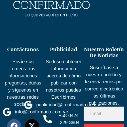
Contáctanos
Publicidad
Nuestro Boletín
De Noticias
Envíe sus
Si desea obtener
Suscríbase a
comentarios,
información
nuestro boletín y
informaciones,
acerca de cómo
le enviaremos por
preguntas, dudas
publicar con
correo electrónico
y síguenos en
nosotros puedes
las últimas
nuestras redes
Escríbirnos
publicaciones.
sociales
publicidad@confirmado.com.ve
info@confirmado.com.ve
+58-0424-
229-3904