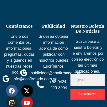
Contáctanos
Publicidad
Nuestro Boletín
De Noticias
Envíe sus
Si desea obtener
Suscríbase a
comentarios,
información
nuestro boletín y
informaciones,
acerca de cómo
le enviaremos por
preguntas, dudas
publicar con
correo electrónico
y síguenos en
nosotros puedes
las últimas
nuestras redes
Escríbirnos
publicaciones.
sociales
publicidad@confirmado.com.ve
info@confirmado.com.ve
+58-0424-
229-3904
Suscribirse
Desarrolla