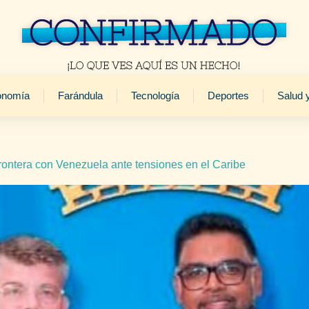
onomía
Farándula
Tecnología
Deportes
Salud 
frontera con Venezuela ante tensiones en el Caribe