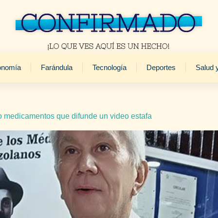
onomía
Farándula
Tecnología
Deportes
Salud 
 medicamentos que difunde un video estafa