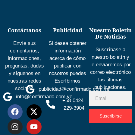
Contáctanos
Publicidad
Nuestro Boletín
De Noticias
Envíe sus
Si desea obtener
Suscríbase a
comentarios,
información
nuestro boletín y
informaciones,
acerca de cómo
le enviaremos por
preguntas, dudas
publicar con
correo electrónico
y síguenos en
nosotros puedes
las últimas
nuestras redes
Escríbirnos
publicaciones.
sociales
publicidad@confirmado.com.ve
info@confirmado.com.ve
+58-0424-
229-3904
Suscribirse
Desarrolla