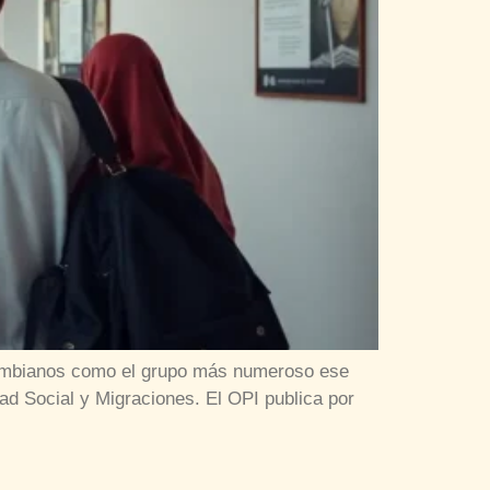
lombianos como el grupo más numeroso ese
ad Social y Migraciones. El OPI publica por