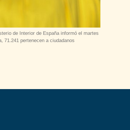
terio de Interior de España informó el martes
ra, 71.241 pertenecen a ciudadanos