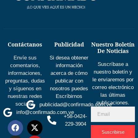
Contáctanos
Publicidad
Nuestro Boletín
De Noticias
Envíe sus
Si desea obtener
Suscríbase a
comentarios,
información
nuestro boletín y
informaciones,
acerca de cómo
le enviaremos por
preguntas, dudas
publicar con
correo electrónico
y síguenos en
nosotros puedes
las últimas
nuestras redes
Escríbirnos
publicaciones.
sociales
publicidad@confirmado.com.ve
info@confirmado.com.ve
+58-0424-
229-3904
Suscribirse