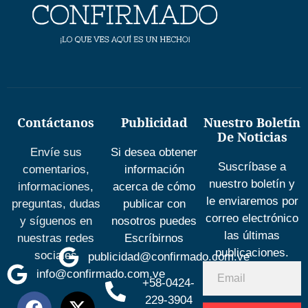
Contáctanos
Publicidad
Nuestro Boletín
De Noticias
Envíe sus
Si desea obtener
Suscríbase a
comentarios,
información
nuestro boletín y
informaciones,
acerca de cómo
le enviaremos por
preguntas, dudas
publicar con
correo electrónico
y síguenos en
nosotros puedes
las últimas
nuestras redes
Escríbirnos
publicaciones.
sociales
publicidad@confirmado.com.ve
info@confirmado.com.ve
+58-0424-
229-3904