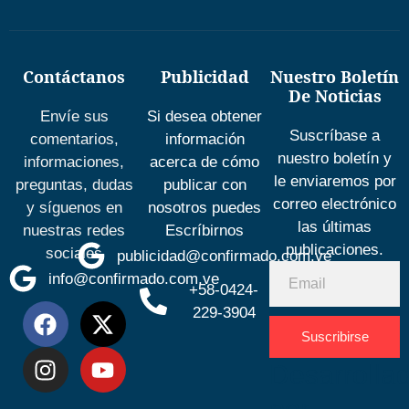
Contáctanos
Publicidad
Nuestro Boletín
De Noticias
Envíe sus
Si desea obtener
Suscríbase a
comentarios,
información
nuestro boletín y
informaciones,
acerca de cómo
le enviaremos por
preguntas, dudas
publicar con
correo electrónico
y síguenos en
nosotros puedes
las últimas
nuestras redes
Escríbirnos
publicaciones.
sociales
publicidad@confirmado.com.ve
info@confirmado.com.ve
+58-0424-
229-3904
Suscribirse
Desarrolla
por