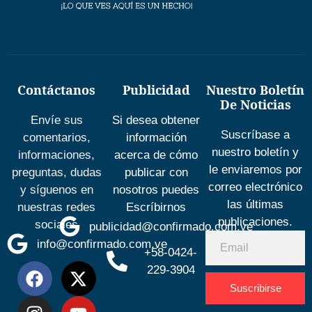
Contáctanos
Publicidad
Nuestro Boletín
De Noticias
Envíe sus
Si desea obtener
Suscríbase a
comentarios,
información
nuestro boletín y
informaciones,
acerca de cómo
le enviaremos por
preguntas, dudas
publicar con
correo electrónico
y síguenos en
nosotros puedes
las últimas
nuestras redes
Escríbirnos
publicaciones.
sociales
publicidad@confirmado.com.ve
info@confirmado.com.ve
+58-0424-
229-3904
Suscribirse