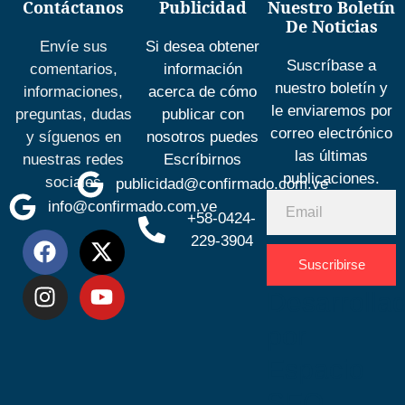
Contáctanos
Publicidad
Nuestro Boletín
De Noticias
Envíe sus
Si desea obtener
Suscríbase a
comentarios,
información
nuestro boletín y
informaciones,
acerca de cómo
le enviaremos por
preguntas, dudas
publicar con
correo electrónico
y síguenos en
nosotros puedes
las últimas
nuestras redes
Escríbirnos
publicaciones.
sociales
publicidad@confirmado.com.ve
info@confirmado.com.ve
+58-0424-
229-3904
Suscribirse
Desarrolla
por
Espacio
SEO