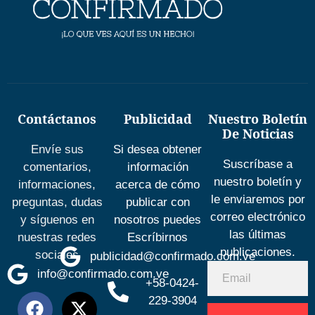
Contáctanos
Publicidad
Nuestro Boletín
De Noticias
Envíe sus
Si desea obtener
Suscríbase a
comentarios,
información
nuestro boletín y
informaciones,
acerca de cómo
le enviaremos por
preguntas, dudas
publicar con
correo electrónico
y síguenos en
nosotros puedes
las últimas
nuestras redes
Escríbirnos
publicaciones.
sociales
publicidad@confirmado.com.ve
info@confirmado.com.ve
+58-0424-
229-3904