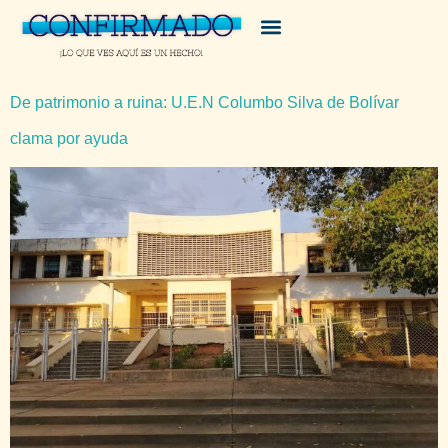
De patrimonio a ruina: U.E.N Columbo Silva de Bolívar
clama por ayuda