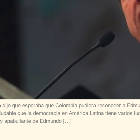
oga dijo que esperaba que Colombia pudiera reconocer a Edm
indudable que la democracia en América Latina tiene varios l
e y apabullante de Edmundo […]