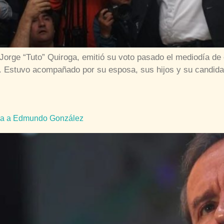
, Jorge “Tuto” Quiroga, emitió su voto pasado el mediodía d
. Estuvo acompañado por su esposa, sus hijos y su candida
era a Edmundo González