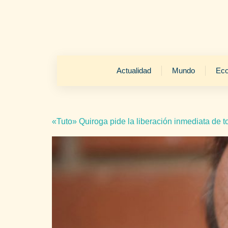
Actualidad
Mundo
Ec
«Tuto» Quiroga pide la liberación inmediata de t