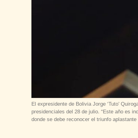
El expresidente de Bolivia Jorge ‘Tuto’ Quir
presidenciales del 28 de julio. “Este año es 
donde se debe reconocer el triunfo aplastant