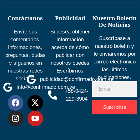
Contáctanos
Publicidad
Nuestro Boletín
De Noticias
Envíe sus
Si desea obtener
Suscríbase a
comentarios,
información
nuestro boletín y
informaciones,
acerca de cómo
le enviaremos por
preguntas, dudas
publicar con
correo electrónico
y síguenos en
nosotros puedes
las últimas
nuestras redes
Escríbirnos
publicaciones.
sociales
publicidad@confirmado.com.ve
info@confirmado.com.ve
+58-0424-
229-3904
Suscribirse
Desarrolla
por