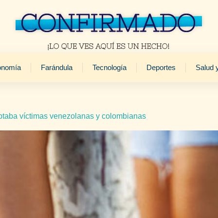
onomía
Farándula
Tecnología
Deportes
Salud 
ptaba víctimas venezolanas y colombianas