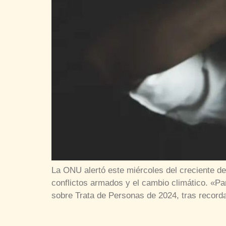
La ONU alertó este miércoles del creciente del
conflictos armados y el cambio climático. «Pa
sobre Trata de Personas de 2024, tras record