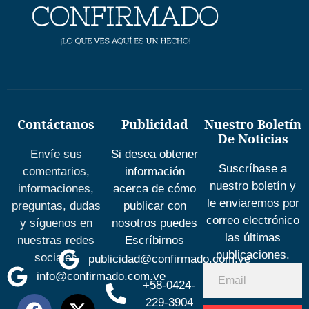
Contáctanos
Publicidad
Nuestro Boletín
De Noticias
Envíe sus
Si desea obtener
Suscríbase a
comentarios,
información
nuestro boletín y
informaciones,
acerca de cómo
le enviaremos por
preguntas, dudas
publicar con
correo electrónico
y síguenos en
nosotros puedes
las últimas
nuestras redes
Escríbirnos
publicaciones.
sociales
publicidad@confirmado.com.ve
info@confirmado.com.ve
+58-0424-
229-3904