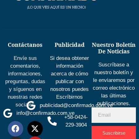
Contáctanos
Publicidad
Nuestro Boletín
De Noticias
Envíe sus
Si desea obtener
Suscríbase a
comentarios,
información
nuestro boletín y
informaciones,
acerca de cómo
le enviaremos por
preguntas, dudas
publicar con
correo electrónico
y síguenos en
nosotros puedes
las últimas
nuestras redes
Escríbirnos
publicaciones.
sociales
publicidad@confirmado.com.ve
info@confirmado.com.ve
+58-0424-
229-3904
Suscribirse