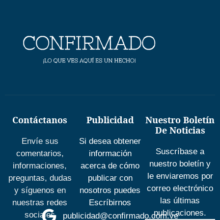
Contáctanos
Publicidad
Nuestro Boletín
De Noticias
Envíe sus
Si desea obtener
Suscríbase a
comentarios,
información
nuestro boletín y
informaciones,
acerca de cómo
le enviaremos por
preguntas, dudas
publicar con
correo electrónico
y síguenos en
nosotros puedes
las últimas
nuestras redes
Escríbirnos
publicaciones.
sociales
publicidad@confirmado.com.ve