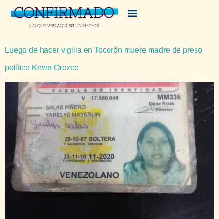
Luego de hacer vigilia en Tocorón muere madre de preso
político Kevin Orozco