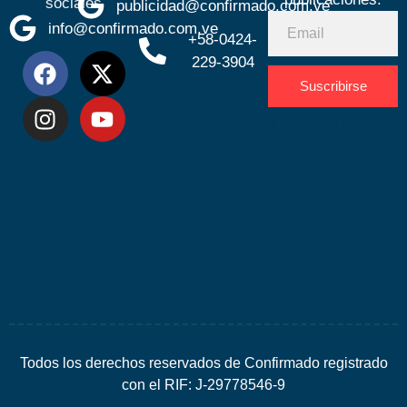
sociales
publicidad@confirmado.com.ve
info@confirmado.com.ve
+58-0424-
229-3904
Suscribirse
Desarrolla
por
Espacio
SEO
Todos los derechos reservados de Confirmado registrado
con el RIF: J-29778546-9