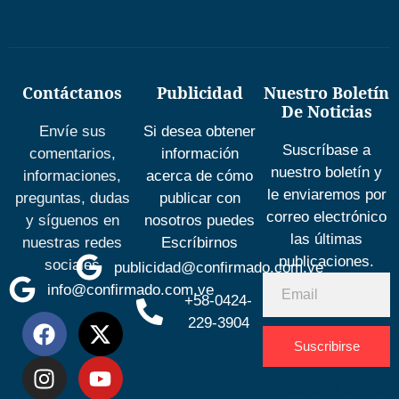
Contáctanos
Publicidad
Nuestro Boletín
De Noticias
Envíe sus
Si desea obtener
Suscríbase a
comentarios,
información
nuestro boletín y
informaciones,
acerca de cómo
le enviaremos por
preguntas, dudas
publicar con
correo electrónico
y síguenos en
nosotros puedes
las últimas
nuestras redes
Escríbirnos
publicaciones.
sociales
publicidad@confirmado.com.ve
info@confirmado.com.ve
+58-0424-
229-3904
Suscribirse
Desarrolla