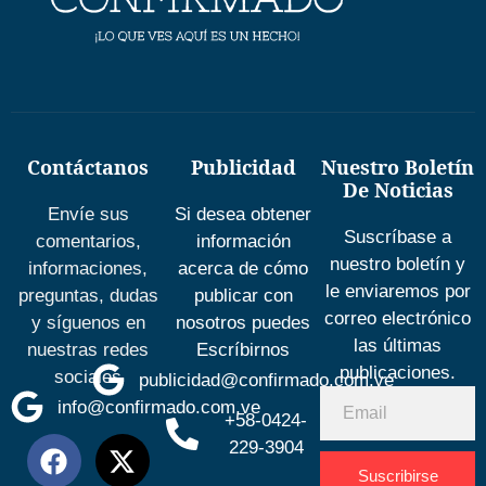
Contáctanos
Publicidad
Nuestro Boletín
De Noticias
Envíe sus
Si desea obtener
Suscríbase a
comentarios,
información
nuestro boletín y
informaciones,
acerca de cómo
le enviaremos por
preguntas, dudas
publicar con
correo electrónico
y síguenos en
nosotros puedes
las últimas
nuestras redes
Escríbirnos
publicaciones.
sociales
publicidad@confirmado.com.ve
info@confirmado.com.ve
+58-0424-
229-3904
Suscribirse