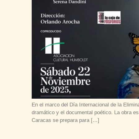
En el marco del Día Internacional de la Elimin
dramático y el documental poético. La obra e
Caracas se prepara para […]