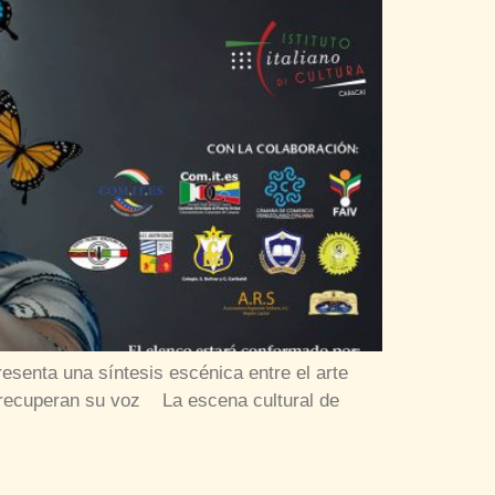
resenta una síntesis escénica entre el arte
o recuperan su voz La escena cultural de