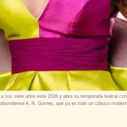
 sus siete años este 2026 y abre su temporada teatral con 
tadounidense A. R. Gurney, que ya es todo un clásico moder