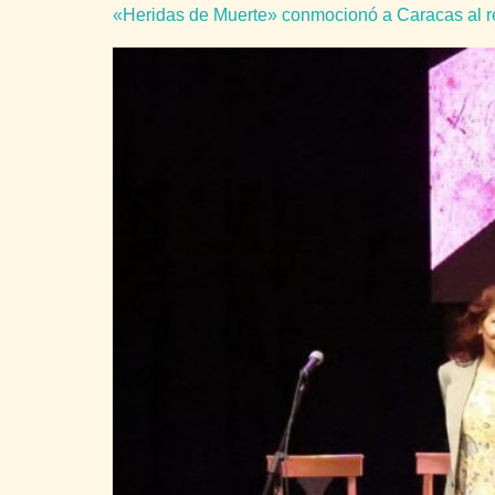
«Heridas de Muerte» conmocionó a Caracas al rend