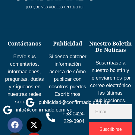
Contáctanos
Publicidad
Nuestro Boletín
De Noticias
Envíe sus
Si desea obtener
Suscríbase a
comentarios,
información
nuestro boletín y
informaciones,
acerca de cómo
le enviaremos por
preguntas, dudas
publicar con
correo electrónico
y síguenos en
nosotros puedes
las últimas
nuestras redes
Escríbirnos
publicaciones.
sociales
publicidad@confirmado.com.ve
info@confirmado.com.ve
+58-0424-
229-3904
Suscribirse