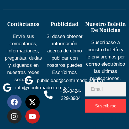
Contáctanos
Publicidad
Nuestro Boletín
De Noticias
Envíe sus
Si desea obtener
Suscríbase a
comentarios,
información
nuestro boletín y
informaciones,
acerca de cómo
le enviaremos por
preguntas, dudas
publicar con
correo electrónico
y síguenos en
nosotros puedes
las últimas
nuestras redes
Escríbirnos
publicaciones.
sociales
publicidad@confirmado.com.ve
info@confirmado.com.ve
+58-0424-
229-3904
Suscribirse
Desarrolla
por