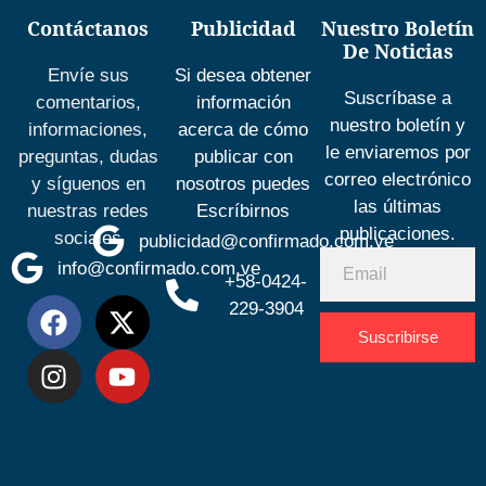
Contáctanos
Publicidad
Nuestro Boletín
De Noticias
Envíe sus
Si desea obtener
Suscríbase a
comentarios,
información
nuestro boletín y
informaciones,
acerca de cómo
le enviaremos por
preguntas, dudas
publicar con
correo electrónico
y síguenos en
nosotros puedes
las últimas
nuestras redes
Escríbirnos
publicaciones.
sociales
publicidad@confirmado.com.ve
info@confirmado.com.ve
+58-0424-
229-3904
Suscribirse
Desarrolla
por
Espacio