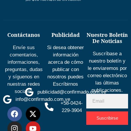
Contáctanos
Publicidad
Nuestro Boletín
De Noticias
Envíe sus
Si desea obtener
Suscríbase a
comentarios,
información
nuestro boletín y
informaciones,
acerca de cómo
le enviaremos por
preguntas, dudas
publicar con
correo electrónico
y síguenos en
nosotros puedes
las últimas
nuestras redes
Escríbirnos
publicaciones.
sociales
publicidad@confirmado.com.ve
info@confirmado.com.ve
+58-0424-
229-3904
Suscribirse
Desarrolla