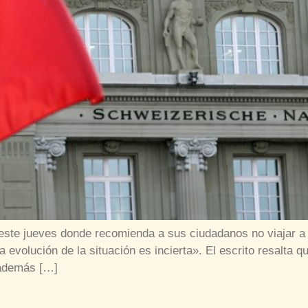
 este jueves donde recomienda a sus ciudadanos no viajar a
a evolución de la situación es incierta». El escrito resalta q
 además […]