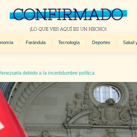
onomía
Farándula
Tecnología
Deportes
Salud 
enezuela debido a la incertidumbre política