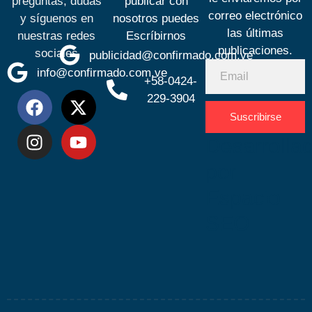
preguntas, dudas
publicar con
correo electrónico
y síguenos en
nosotros puedes
las últimas
nuestras redes
Escríbirnos
publicaciones.
sociales
publicidad@confirmado.com.ve
info@confirmado.com.ve
+58-0424-
229-3904
Suscribirse
Desarrolla
por
Espacio
SEO