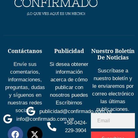
Contáctanos
Publicidad
Nuestro Boletín
De Noticias
Envíe sus
Si desea obtener
Suscríbase a
comentarios,
información
nuestro boletín y
informaciones,
acerca de cómo
le enviaremos por
preguntas, dudas
publicar con
correo electrónico
y síguenos en
nosotros puedes
las últimas
nuestras redes
Escríbirnos
publicaciones.
sociales
publicidad@confirmado.com.ve
info@confirmado.com.ve
+58-0424-
229-3904