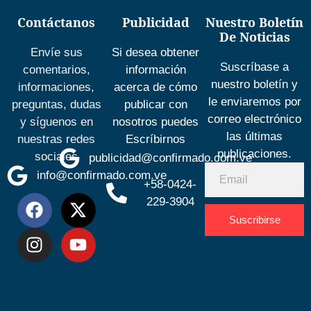
Contáctanos
Publicidad
Nuestro Boletín
De Noticias
Envíe sus
Si desea obtener
Suscríbase a
comentarios,
información
nuestro boletín y
informaciones,
acerca de cómo
le enviaremos por
preguntas, dudas
publicar con
correo electrónico
y síguenos en
nosotros puedes
las últimas
nuestras redes
Escríbirnos
publicaciones.
sociales
publicidad@confirmado.com.ve
info@confirmado.com.ve
+58-0424-
229-3904
Suscribirse
Desarrolla
por
Espacio