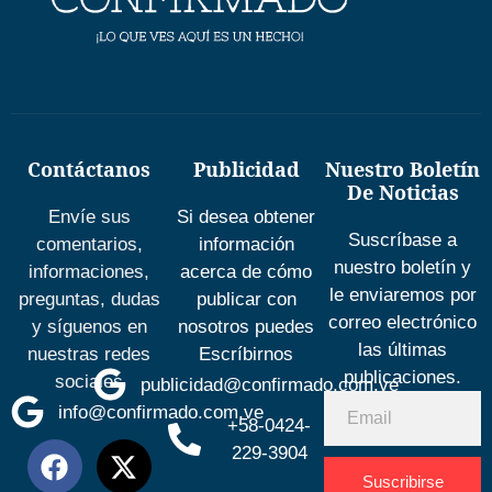
Contáctanos
Publicidad
Nuestro Boletín
De Noticias
Envíe sus
Si desea obtener
Suscríbase a
comentarios,
información
nuestro boletín y
informaciones,
acerca de cómo
le enviaremos por
preguntas, dudas
publicar con
correo electrónico
y síguenos en
nosotros puedes
las últimas
nuestras redes
Escríbirnos
publicaciones.
sociales
publicidad@confirmado.com.ve
info@confirmado.com.ve
+58-0424-
229-3904
Suscribirse