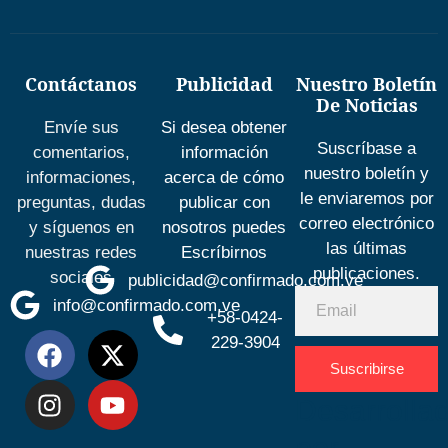
Contáctanos
Publicidad
Nuestro Boletín
De Noticias
Envíe sus
Si desea obtener
Suscríbase a
comentarios,
información
nuestro boletín y
informaciones,
acerca de cómo
le enviaremos por
preguntas, dudas
publicar con
correo electrónico
y síguenos en
nosotros puedes
las últimas
nuestras redes
Escríbirnos
publicaciones.
sociales
publicidad@confirmado.com.ve
info@confirmado.com.ve
+58-0424-
229-3904
Suscribirse
Desarrolla
por