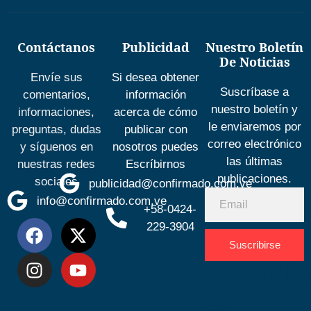
Contáctanos
Publicidad
Nuestro Boletín
De Noticias
Envíe sus
Si desea obtener
Suscríbase a
comentarios,
información
nuestro boletín y
informaciones,
acerca de cómo
le enviaremos por
preguntas, dudas
publicar con
correo electrónico
y síguenos en
nosotros puedes
las últimas
nuestras redes
Escríbirnos
publicaciones.
sociales
publicidad@confirmado.com.ve
info@confirmado.com.ve
+58-0424-
229-3904
Suscribirse
Desarrolla
por