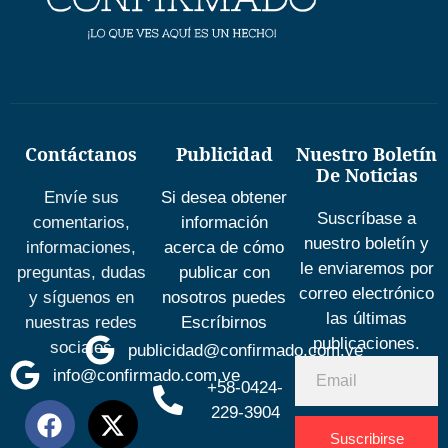
Contáctanos
Publicidad
Nuestro Boletín
De Noticias
Envíe sus
Si desea obtener
Suscríbase a
comentarios,
información
nuestro boletín y
informaciones,
acerca de cómo
le enviaremos por
preguntas, dudas
publicar con
correo electrónico
y síguenos en
nosotros puedes
las últimas
nuestras redes
Escríbirnos
publicaciones.
sociales
publicidad@confirmado.com.ve
info@confirmado.com.ve
+58-0424-
229-3904
Suscribirse