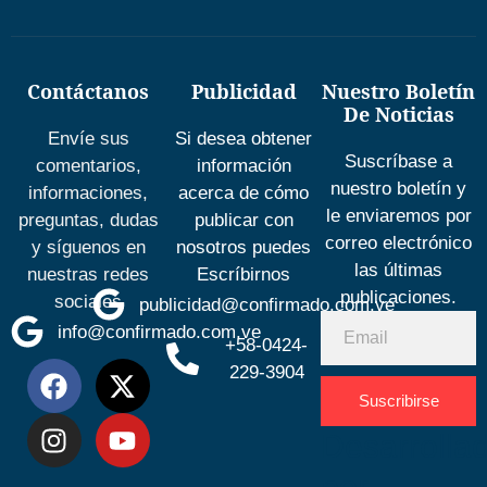
Contáctanos
Publicidad
Nuestro Boletín
De Noticias
Envíe sus
Si desea obtener
Suscríbase a
comentarios,
información
nuestro boletín y
informaciones,
acerca de cómo
le enviaremos por
preguntas, dudas
publicar con
correo electrónico
y síguenos en
nosotros puedes
las últimas
nuestras redes
Escríbirnos
publicaciones.
sociales
publicidad@confirmado.com.ve
info@confirmado.com.ve
+58-0424-
229-3904
Suscribirse
Desarrolla
por