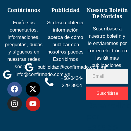
Contáctanos
Publicidad
Nuestro Boletín
De Noticias
Envíe sus
Si desea obtener
Suscríbase a
comentarios,
información
nuestro boletín y
informaciones,
acerca de cómo
le enviaremos por
preguntas, dudas
publicar con
correo electrónico
y síguenos en
nosotros puedes
las últimas
nuestras redes
Escríbirnos
publicaciones.
sociales
publicidad@confirmado.com.ve
info@confirmado.com.ve
+58-0424-
229-3904
Suscribirse
Desarrolla
por
Espacio