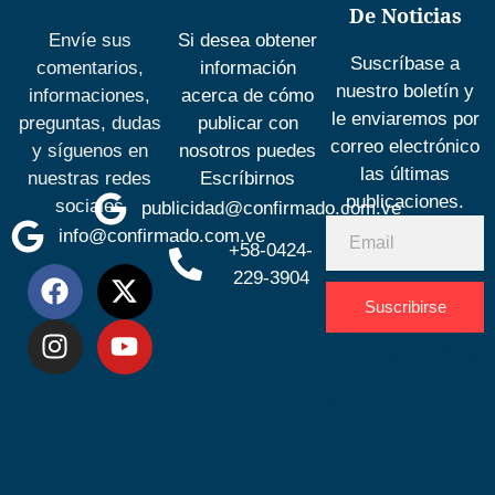
De Noticias
Envíe sus
Si desea obtener
Suscríbase a
comentarios,
información
nuestro boletín y
informaciones,
acerca de cómo
le enviaremos por
preguntas, dudas
publicar con
correo electrónico
y síguenos en
nosotros puedes
las últimas
nuestras redes
Escríbirnos
publicaciones.
sociales
publicidad@confirmado.com.ve
info@confirmado.com.ve
+58-0424-
229-3904
Suscribirse
Desarrolla
por
Espacio
SEO