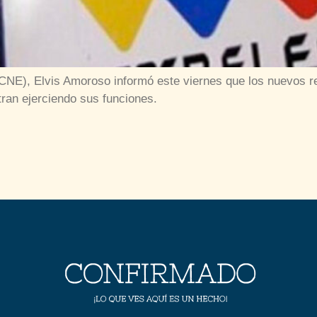
(CNE), Elvis Amoroso informó este viernes que los nuevos r
ran ejerciendo sus funciones.