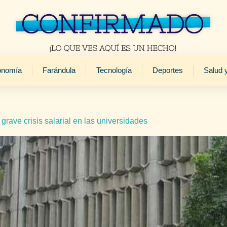
onomía
Farándula
Tecnología
Deportes
Salud 
rave crisis salarial en las universidades