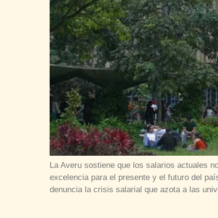
La Averu sostiene que los salarios actuales n
excelencia para el presente y el futuro del 
denuncia la crisis salarial que azota a las u