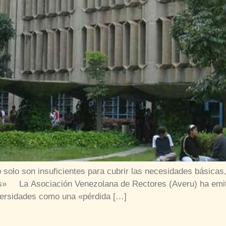
o solo son insuficientes para cubrir las necesidades básicas
país» La Asociación Venezolana de Rectores (Averu) ha emi
niversidades como una «pérdida […]