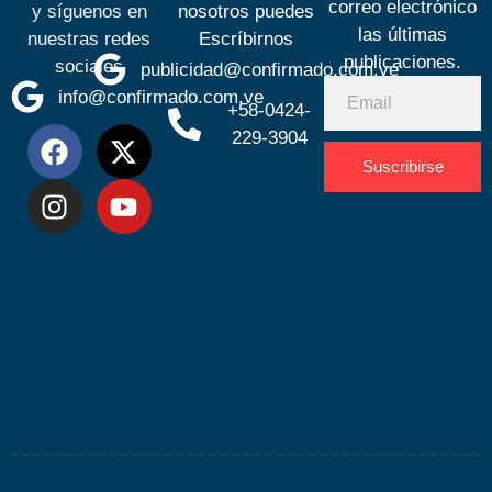
correo electrónico
y síguenos en
nosotros puedes
las últimas
nuestras redes
Escríbirnos
publicaciones.
sociales
publicidad@confirmado.com.ve
info@confirmado.com.ve
+58-0424-
229-3904
Suscribirse
Desarrolla
por
Espacio
SEO