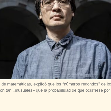
 de matemáticas, explicó que los “números redondos” de lo
on tan «inusuales» que la probabilidad de que ocurriese por