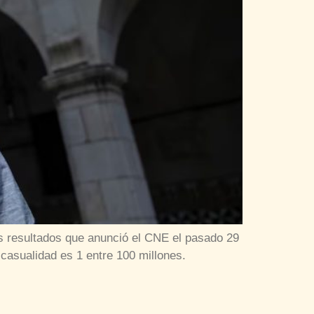
s resultados que anunció el CNE el pasado 29
 casualidad es 1 entre 100 millones.