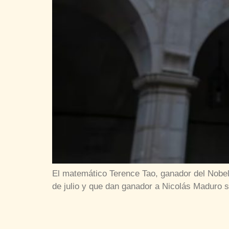
El matemático Terence Tao, ganador del Nobel
de julio y que dan ganador a Nicolás Maduro s