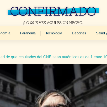
onomía
Farándula
Tecnología
Deportes
Salud 
dad de que resultados del CNE sean auténticos es de 1 entre 1