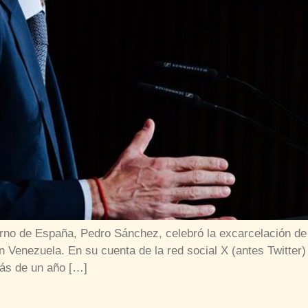
ierno de España, Pedro Sánchez, celebró la excarcelación d
n Venezuela. En su cuenta de la red social X (antes Twitter)
más de un año […]