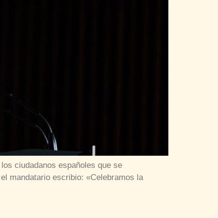
e los ciudadanos españoles que se
 el mandatario escribio: «Celebramos la