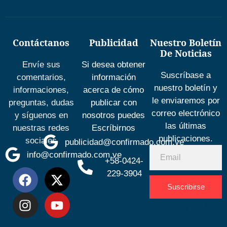
Contáctanos
Publicidad
Nuestro Boletín
De Noticias
Envíe sus
Si desea obtener
Suscríbase a
comentarios,
información
nuestro boletín y
informaciones,
acerca de cómo
le enviaremos por
preguntas, dudas
publicar con
correo electrónico
y síguenos en
nosotros puedes
las últimas
nuestras redes
Escríbirnos
publicaciones.
sociales
publicidad@confirmado.com.ve
info@confirmado.com.ve
+58-0424-
229-3904
Suscribirse
Desarrolla
por