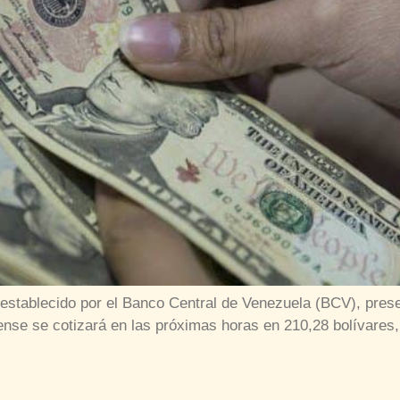
r establecido por el Banco Central de Venezuela (BCV), prese
ense se cotizará en las próximas horas en 210,28 bolívares,