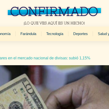
onomía
Farándula
Tecnología
Deportes
Salud 
vares en el mercado nacional de divisas: subió 1,15%