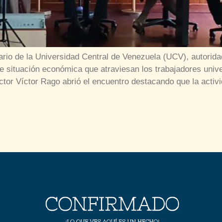
rio de la Universidad Central de Venezuela (UCV), autorida
ve situación económica que atraviesan los trabajadores unive
ctor Víctor Rago abrió el encuentro destacando que la activ