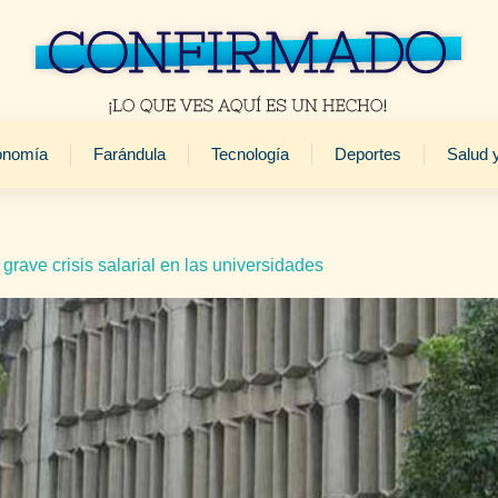
onomía
Farándula
Tecnología
Deportes
Salud 
rave crisis salarial en las universidades