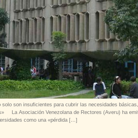
o solo son insuficientes para cubrir las necesidades básicas
país» La Asociación Venezolana de Rectores (Averu) ha emi
niversidades como una «pérdida […]