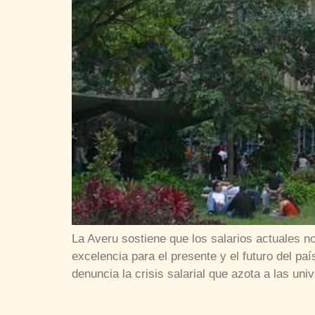
La Averu sostiene que los salarios actuales n
excelencia para el presente y el futuro del 
denuncia la crisis salarial que azota a las u