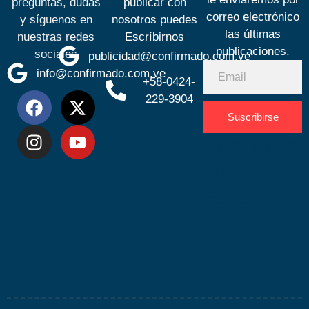
preguntas, dudas
publicar con
correo electrónico
y síguenos en
nosotros puedes
las últimas
nuestras redes
Escríbirnos
publicaciones.
sociales
publicidad@confirmado.com.ve
info@confirmado.com.ve
+58-0424-
229-3904
Suscribirse
Desarrolla
por
Espacio
SEO