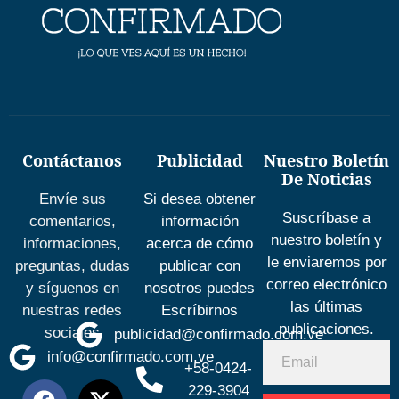
Contáctanos
Publicidad
Nuestro Boletín
De Noticias
Envíe sus
Si desea obtener
Suscríbase a
comentarios,
información
nuestro boletín y
informaciones,
acerca de cómo
le enviaremos por
preguntas, dudas
publicar con
correo electrónico
y síguenos en
nosotros puedes
las últimas
nuestras redes
Escríbirnos
publicaciones.
sociales
publicidad@confirmado.com.ve
info@confirmado.com.ve
+58-0424-
229-3904